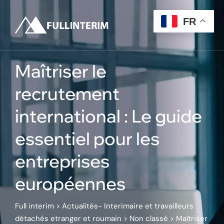
Skip
to
FR
content
Maîtriser le
recrutement
international : Le guide
essentiel pour les
entreprises
européennes
Full interim
>
Actualités- Interimaire et travailleurs
détachés etranger et roumain
>
Non classé
>
Maîtriser