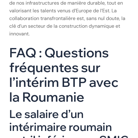
pénurie de main-d’œuvre. C’est une décision
stratégique qui permet aux entreprises de
construction de gagner en agilité, en expertise et en
compétitivité sur un marché européen exigeant. Que
ce soit par l’embauche d’un
maçon roumain détaché
pour des travaux de structure ou l’appel à un
coffreur brancheur étranger
pour des ouvrages d’art,
la qualité est au rendez-vous lorsque le cadre légal
est respecté.
En s’inscrivant dans une démarche de
sous-
traitance BTP europe
responsable et transparente,
les entreprises françaises peuvent construire l’avenir
de nos infrastructures de manière durable, tout en
valorisant les talents venus d’Europe de l’Est. La
collaboration transfrontalière est, sans nul doute, la
clé d’un secteur de la construction dynamique et