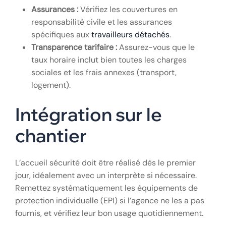
méthode éprouvée par les professionnels du
secteur.
Checklist avant de
signer avec une
agence
Vérification juridique :
L’agence possède-t-elle
les licences d’exercice en Roumanie et les
enregistrements nécessaires en France ?
Références clients :
Demandez des exemples de
chantiers similaires réalisés en France.
Assurances :
Vérifiez les couvertures en
responsabilité civile et les assurances
spécifiques aux
travailleurs détachés
.
Transparence tarifaire :
Assurez-vous que le