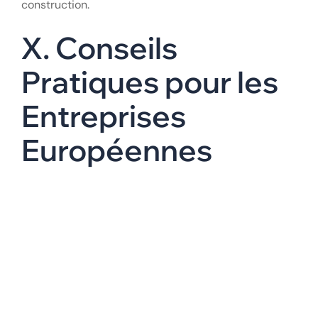
Les grands donneurs d’ordres sont de plus en plus
attentifs aux conditions sociales des
travailleurs
détachés
. Les agences d’
intérim BTP Roumanie
qui
adoptent des démarches éthiques transparentes
(labels de qualité, chartes éthiques) deviennent les
partenaires privilégiés des grands groupes de
construction.
X. Conseils
Pratiques pour les
Entreprises
Européennes