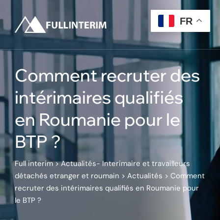
Skip
to
FR
content
Comment recruter des
intérimaires qualifiés
en Roumanie pour le
BTP ?
Full interim
>
Actualités- Interimaire et travailleurs
détachés etranger et roumain
>
Actualités
>
Comment
recruter des intérimaires qualifiés en Roumanie pour
le BTP ?