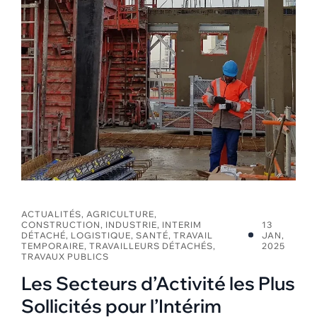
ACTUALITÉS
,
AGRICULTURE
,
CONSTRUCTION
,
INDUSTRIE
,
INTERIM
13
DÉTACHÉ
,
LOGISTIQUE
,
SANTÉ
,
TRAVAIL
JAN,
TEMPORAIRE
,
TRAVAILLEURS DÉTACHÉS
,
2025
TRAVAUX PUBLICS
Les Secteurs d’Activité les Plus
Sollicités pour l’Intérim