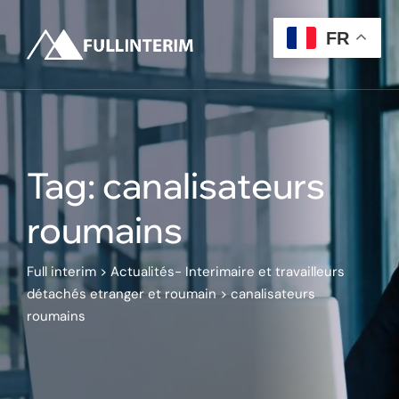
Skip
to
FR
content
Tag: canalisateurs
roumains
Full interim
>
Actualités- Interimaire et travailleurs
détachés etranger et roumain
>
canalisateurs
roumains