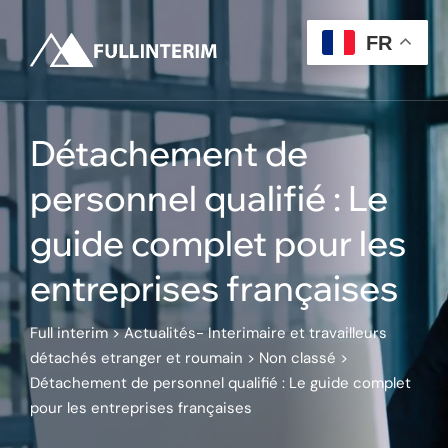
Skip
to
FR
content
Détachement de
personnel qualifié : Le
guide complet pour les
entreprises françaises
Full interim
>
Actualités- Interimaire et travailleurs
détachés etranger et roumain
>
Non classé
>
Détachement de personnel qualifié : Le guide complet
pour les entreprises françaises