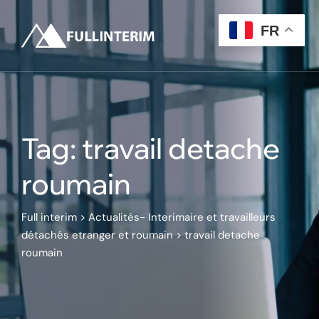
Skip
to
FR
content
Tag: travail detache
roumain
Full interim
>
Actualités- Interimaire et travailleurs
détachés etranger et roumain
>
travail detache
roumain