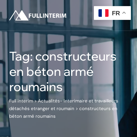
Skip
to
FR
content
Tag: constructeurs
en béton armé
roumains
Full interim
>
Actualités- Interimaire et travailleurs
détachés etranger et roumain
>
constructeurs en
béton armé roumains