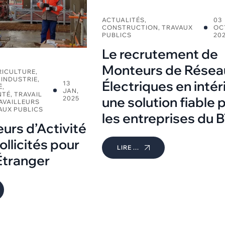
ACTUALITÉS
,
03
CONSTRUCTION
,
TRAVAUX
OC
PUBLICS
20
Le recrutement de
Monteurs de Résea
RICULTURE
,
,
INDUSTRIE
,
Électriques en intér
13
É
,
JAN,
NTÉ
,
TRAVAIL
une solution fiable 
2025
AVAILLEURS
AUX PUBLICS
les entreprises du 
urs d’Activité
ollicités pour
LIRE ...
 Étranger