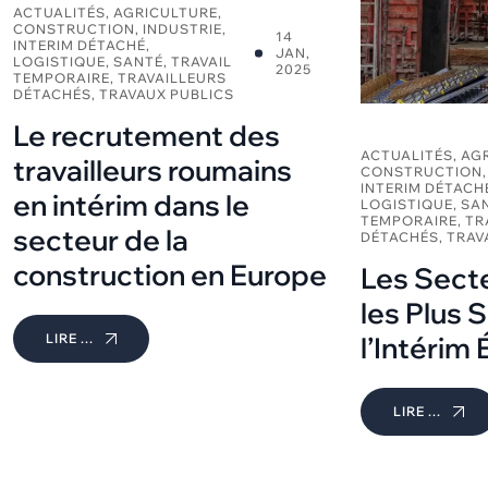
ACTUALITÉS
,
AGRICULTURE
,
CONSTRUCTION
,
INDUSTRIE
,
14
INTERIM DÉTACHÉ
,
JAN,
LOGISTIQUE
,
SANTÉ
,
TRAVAIL
2025
TEMPORAIRE
,
TRAVAILLEURS
DÉTACHÉS
,
TRAVAUX PUBLICS
Le recrutement des
ACTUALITÉS
,
AG
travailleurs roumains
CONSTRUCTION
INTERIM DÉTACH
en intérim dans le
LOGISTIQUE
,
SA
TEMPORAIRE
,
TR
secteur de la
DÉTACHÉS
,
TRAV
construction en Europe
Les Secte
les Plus S
LIRE ...
l’Intérim
LIRE ...