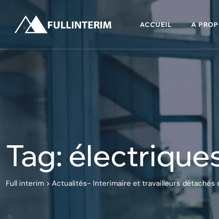
Skip
to
ACCUEIL
A PROP
content
Tag: électrique
Full interim
>
Actualités- Interimaire et travailleurs détachés