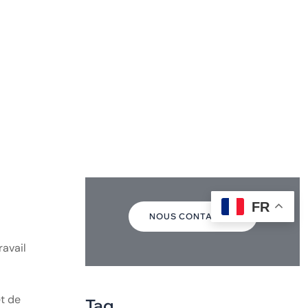
ter
 de
isqué,
Travalleurs
es
détachés
+40774029305
NOUS CONTACTER
ravail
et de
Tag