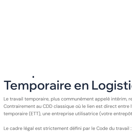
ressources humaines ou un chef d’entreprise, la question n
ses effectifs en temps réel pour maintenir la productivité. 
performance par excellence.
Face à des pics d’activité parfois imprévisibles, s’appuyer 
voire contre-productif. L’intérim offre cette agilité indis
durablement la masse salariale. Dans ce guide complet, n
temporaires en un véritable avantage compétitif, tout en gar
Comprendre les Fond
Temporaire en Logist
Le travail temporaire, plus communément appelé intérim, rep
Contrairement au CDD classique où le lien est direct entre l’
temporaire (ETT), une entreprise utilisatrice (votre entrepôt 
Le cadre légal est strictement défini par le Code du travail :