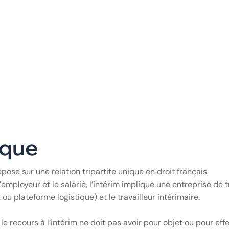
’est plus seulement de recruter, mais de savoir comment ajus
Le
travail temporaire logistique
s’impose alors comme le levier
sur une structure rigide au niveau du personnel peut s’avérer r
pensable pour absorber les surplus de commandes sans alourdir
ous explorerons comment transformer la gestion de vos équip
antissant la conformité et la sécurité de vos opérations.
amentaux du Travail
ique
ose sur une relation tripartite unique en droit français.
employeur et le salarié, l’intérim implique une entreprise de t
ou plateforme logistique) et le travailleur intérimaire.
 le recours à l’intérim ne doit pas avoir pour objet ou pour eff