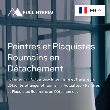
Skip
to
FR
content
Peintres et Plaquistes
Roumains en
Détachement
Full interim
>
Actualités- Interimaire et travailleurs
détachés etranger et roumain
>
Actualités
>
Peintres
et Plaquistes Roumains en Détachement