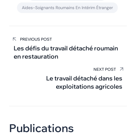
Aides-Soignants Roumains En Intérim Étranger
Navigation
PREVIOUS POST
de
Les défis du travail détaché roumain
en restauration
l’article
NEXT POST
Le travail détaché dans les
exploitations agricoles
Publications