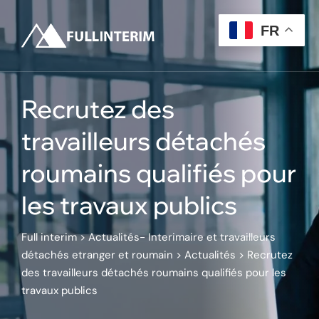
Skip
to
FR
content
Recrutez des
travailleurs détachés
roumains qualifiés pour
les travaux publics
Full interim
>
Actualités- Interimaire et travailleurs
détachés etranger et roumain
>
Actualités
>
Recrutez
des travailleurs détachés roumains qualifiés pour les
travaux publics