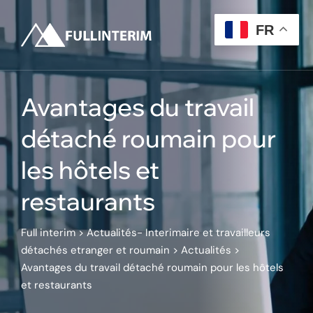
Skip
to
FR
content
Avantages du travail
détaché roumain pour
les hôtels et
restaurants
Full interim
>
Actualités- Interimaire et travailleurs
détachés etranger et roumain
>
Actualités
>
Avantages du travail détaché roumain pour les hôtels
et restaurants