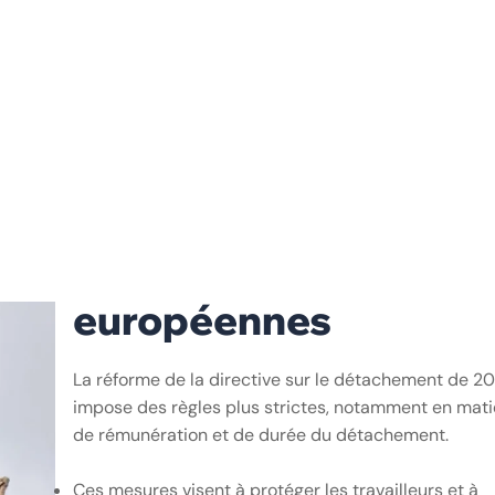
Secteurs clés
: La construction, l’agriculture, la logis
et la santé continuent d’attirer des
travailleurs rou
Spécialisation croissante
: La demande s’oriente de 
en plus vers des profils qualifiés, tels que les ingénie
techniciens et soignants.
b. Renforcement des
réglementations
européennes
La réforme de la directive sur le détachement de 2
impose des règles plus strictes, notamment en mati
de rémunération et de durée du détachement.
Ces mesures visent à protéger les travailleurs et à