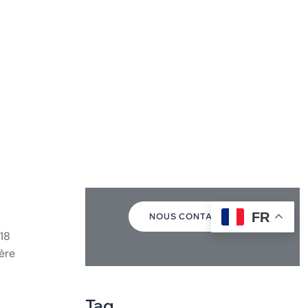
tique
mains
.
plus
urs,
Travalleurs
détachés
+40774029305
NOUS CONTACTER
018
ère
Tag