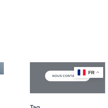
Travalleurs
détachés
+40774029305
NOUS CONTACTER
Tag