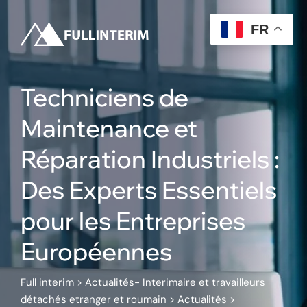
Skip
to
FR
content
Techniciens de
Maintenance et
Réparation Industriels :
Des Experts Essentiels
pour les Entreprises
Européennes
Full interim
>
Actualités- Interimaire et travailleurs
détachés etranger et roumain
>
Actualités
>