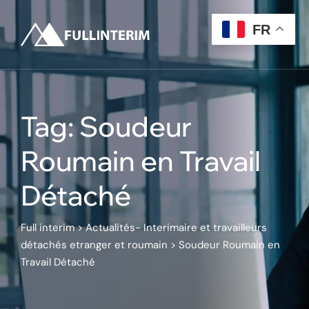
Skip
to
FR
content
Tag: Soudeur
Roumain en Travail
Détaché
Full interim
>
Actualités- Interimaire et travailleurs
détachés etranger et roumain
>
Soudeur Roumain en
Travail Détaché