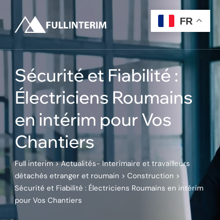
Skip
to
FR
content
Sécurité et Fiabilité :
Électriciens Roumains
en intérim pour Vos
Chantiers
Full interim
>
Actualités- Interimaire et travailleurs
détachés etranger et roumain
>
Construction
>
Sécurité et Fiabilité : Électriciens Roumains en intérim
pour Vos Chantiers