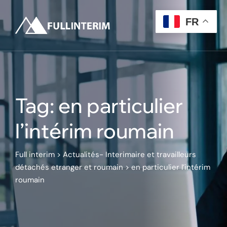
Skip
to
FR
content
Tag: en particulier
l’intérim roumain
Full interim
>
Actualités- Interimaire et travailleurs
détachés etranger et roumain
>
en particulier l’intérim
roumain